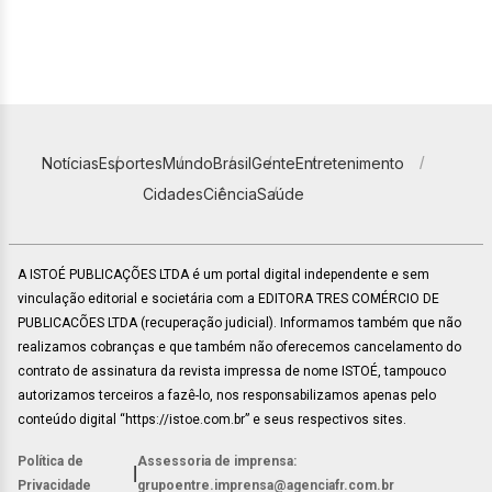
Notícias
Esportes
Mundo
Brasil
Gente
Entretenimento
Cidades
Ciência
Saúde
A ISTOÉ PUBLICAÇÕES LTDA é um portal digital independente e sem
vinculação editorial e societária com a EDITORA TRES COMÉRCIO DE
PUBLICACÕES LTDA (recuperação judicial). Informamos também que não
realizamos cobranças e que também não oferecemos cancelamento do
contrato de assinatura da revista impressa de nome ISTOÉ, tampouco
autorizamos terceiros a fazê-lo, nos responsabilizamos apenas pelo
conteúdo digital “https://istoe.com.br” e seus respectivos sites.
Política de
Assessoria de imprensa:
|
Privacidade
grupoentre.imprensa@agenciafr.com.br