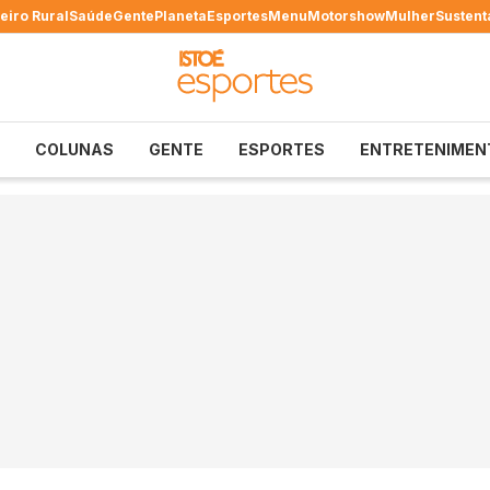
eiro Rural
Saúde
Gente
Planeta
Esportes
Menu
Motorshow
Mulher
Sustent
COLUNAS
GENTE
ESPORTES
ENTRETENIMEN