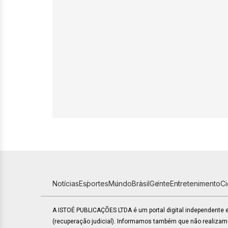
Notícias
Esportes
Mundo
Brasil
Gente
Entretenimento
C
A ISTOÉ PUBLICAÇÕES LTDA é um portal digital independente
(recuperação judicial). Informamos também que não realiza