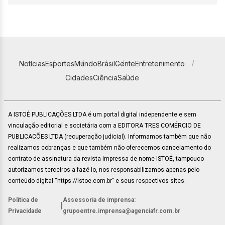
Notícias
Esportes
Mundo
Brasil
Gente
Entretenimento
Cidades
Ciência
Saúde
A ISTOÉ PUBLICAÇÕES LTDA é um portal digital independente e sem
vinculação editorial e societária com a EDITORA TRES COMÉRCIO DE
PUBLICACÕES LTDA (recuperação judicial). Informamos também que não
realizamos cobranças e que também não oferecemos cancelamento do
contrato de assinatura da revista impressa de nome ISTOÉ, tampouco
autorizamos terceiros a fazê-lo, nos responsabilizamos apenas pelo
conteúdo digital “https://istoe.com.br” e seus respectivos sites.
Política de
Assessoria de imprensa:
|
Privacidade
grupoentre.imprensa@agenciafr.com.br