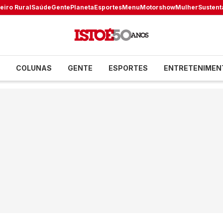
eiro Rural
Saúde
Gente
Planeta
Esportes
Menu
Motorshow
Mulher
Sustent
COLUNAS
GENTE
ESPORTES
ENTRETENIMEN