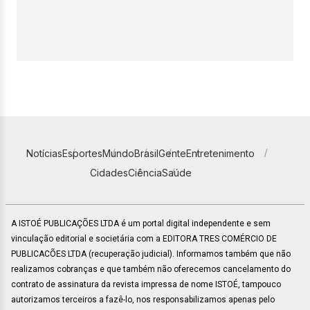
Notícias
Esportes
Mundo
Brasil
Gente
Entretenimento
Cidades
Ciência
Saúde
A ISTOÉ PUBLICAÇÕES LTDA é um portal digital independente e sem
vinculação editorial e societária com a EDITORA TRES COMÉRCIO DE
PUBLICACÕES LTDA (recuperação judicial). Informamos também que não
realizamos cobranças e que também não oferecemos cancelamento do
contrato de assinatura da revista impressa de nome ISTOÉ, tampouco
autorizamos terceiros a fazê-lo, nos responsabilizamos apenas pelo