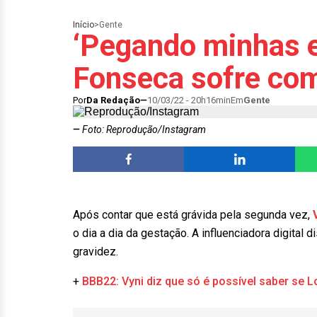
Início
>
Gente
‘Pegando minhas en
Fonseca sofre co
Por
Da Redação
10/03/22 - 20h16min
Em
Gente
Foto: Reprodução/Instagram
Após contar que está grávida pela segunda vez,
o dia a dia da gestação. A influenciadora digita
gravidez.
+
BBB22: Vyni diz que só é possível saber se L