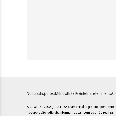
Notícias
Esportes
Mundo
Brasil
Gente
Entretenimento
C
A ISTOÉ PUBLICAÇÕES LTDA é um portal digital independente
(recuperação judicial). Informamos também que não realiza