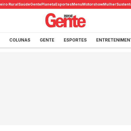
eiro Rural
Saúde
Gente
Planeta
Esportes
Menu
Motorshow
Mulher
Sustent
COLUNAS
GENTE
ESPORTES
ENTRETENIMEN