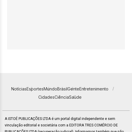
Notícias
Esportes
Mundo
Brasil
Gente
Entretenimento
Cidades
Ciência
Saúde
A ISTOÉ PUBLICAÇÕES LTDA é um portal digital independente e sem
vinculação editorial e societária com a EDITORA TRES COMÉRCIO DE
PUBLICACÕES LTDA (recuperação judicial). Informamos também que não