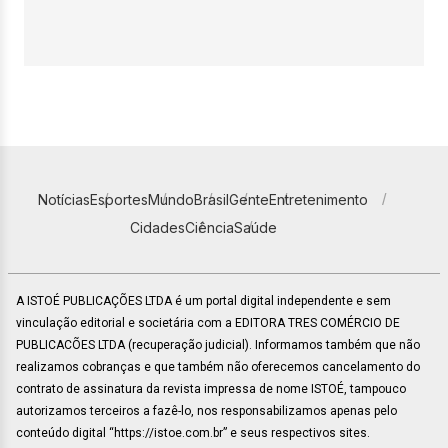
Notícias
Esportes
Mundo
Brasil
Gente
Entretenimento
Cidades
Ciência
Saúde
A ISTOÉ PUBLICAÇÕES LTDA é um portal digital independente e sem
vinculação editorial e societária com a EDITORA TRES COMÉRCIO DE
PUBLICACÕES LTDA (recuperação judicial). Informamos também que não
realizamos cobranças e que também não oferecemos cancelamento do
contrato de assinatura da revista impressa de nome ISTOÉ, tampouco
autorizamos terceiros a fazê-lo, nos responsabilizamos apenas pelo
conteúdo digital “https://istoe.com.br” e seus respectivos sites.