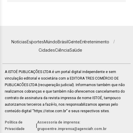
Notícias
Esportes
Mundo
Brasil
Gente
Entretenimento
Cidades
Ciência
Saúde
A ISTOÉ PUBLICAÇÕES LTDA é um portal digital independente e sem
vinculação editorial e societária com a EDITORA TRES COMÉRCIO DE
PUBLICACÕES LTDA (recuperação judicial). Informamos também que não
realizamos cobranças e que também não oferecemos cancelamento do
contrato de assinatura da revista impressa de nome ISTOÉ, tampouco
autorizamos terceiros a fazê-lo, nos responsabilizamos apenas pelo
conteúdo digital “https://istoe.com.br” e seus respectivos sites.
Política de
Assessoria de imprensa:
|
Privacidade
grupoentre.imprensa@agenciafr.com.br