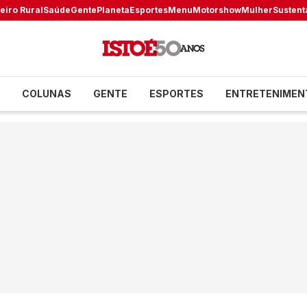
eiro Rural
Saúde
Gente
Planeta
Esportes
Menu
Motorshow
Mulher
Sustent
COLUNAS
GENTE
ESPORTES
ENTRETENIMEN