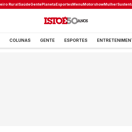
eiro Rural
Saúde
Gente
Planeta
Esportes
Menu
Motorshow
Mulher
Sustent
COLUNAS
GENTE
ESPORTES
ENTRETENIMEN