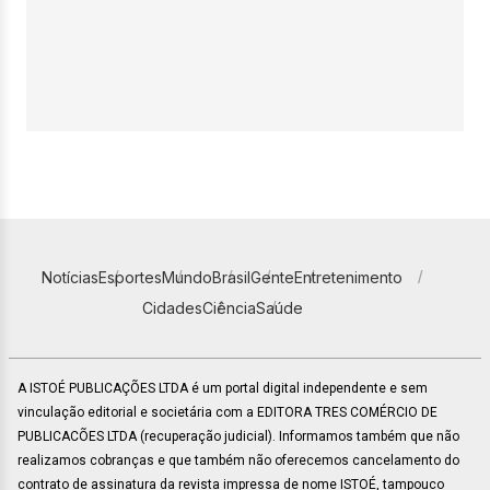
Notícias
Esportes
Mundo
Brasil
Gente
Entretenimento
Cidades
Ciência
Saúde
A ISTOÉ PUBLICAÇÕES LTDA é um portal digital independente e sem
vinculação editorial e societária com a EDITORA TRES COMÉRCIO DE
PUBLICACÕES LTDA (recuperação judicial). Informamos também que não
realizamos cobranças e que também não oferecemos cancelamento do
contrato de assinatura da revista impressa de nome ISTOÉ, tampouco