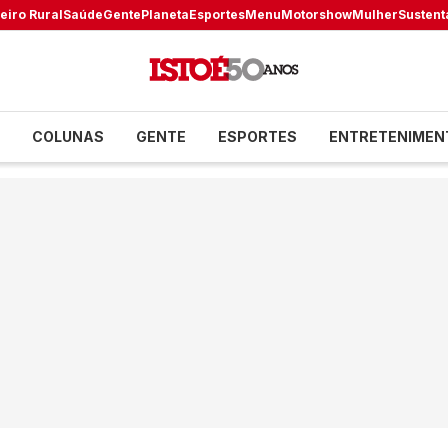
eiro Rural
Saúde
Gente
Planeta
Esportes
Menu
Motorshow
Mulher
Sustent
COLUNAS
GENTE
ESPORTES
ENTRETENIMEN