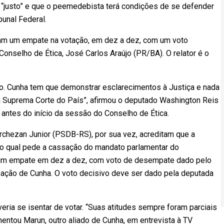
á “justo” e que o peemedebista terá condições de se defender
unal Federal.
ram um empate na votação, em dez a dez, com um voto
 Conselho de Ética, José Carlos Araújo (PR/BA). O relator é o
otado. Cunha tem que demonstrar esclarecimentos à Justiça e nada
a Suprema Corte do País”, afirmou o deputado Washington Reis
antes do início da sessão do Conselho de Ética.
chezan Junior (PSDB-RS), por sua vez, acreditam que a
, o qual pede a cassação do mandato parlamentar do
um empate em dez a dez, com voto de desempate dado pelo
sação de Cunha. O voto decisivo deve ser dado pela deputada
ria se isentar de votar. “Suas atitudes sempre foram parciais
entou Marun, outro aliado de Cunha, em entrevista à TV