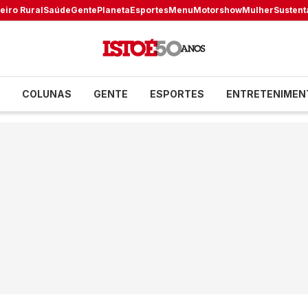
eiro Rural
Saúde
Gente
Planeta
Esportes
Menu
Motorshow
Mulher
Sustent
COLUNAS
GENTE
ESPORTES
ENTRETENIMEN