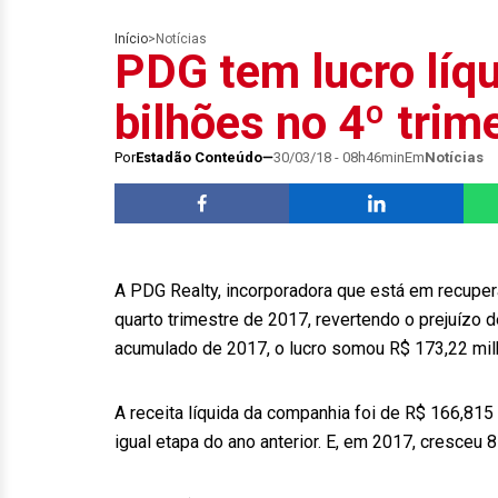
Início
>
Notícias
PDG tem lucro líq
bilhões no 4º trim
Por
Estadão Conteúdo
30/03/18 - 08h46min
Em
Notícias
A PDG Realty, incorporadora que está em recuperaç
quarto trimestre de 2017, revertendo o prejuízo d
acumulado de 2017, o lucro somou R$ 173,22 milh
A receita líquida da companhia foi de R$ 166,81
igual etapa do ano anterior. E, em 2017, cresceu