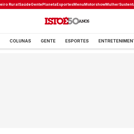
eiro Rural
Saúde
Gente
Planeta
Esportes
Menu
Motorshow
Mulher
Sustent
COLUNAS
GENTE
ESPORTES
ENTRETENIMEN