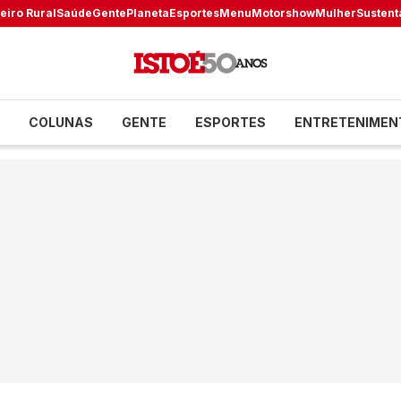
eiro Rural
Saúde
Gente
Planeta
Esportes
Menu
Motorshow
Mulher
Sustent
COLUNAS
GENTE
ESPORTES
ENTRETENIMEN