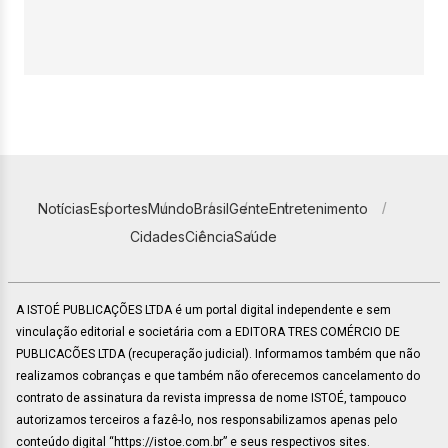
Notícias
Esportes
Mundo
Brasil
Gente
Entretenimento
Cidades
Ciência
Saúde
A ISTOÉ PUBLICAÇÕES LTDA é um portal digital independente e sem
vinculação editorial e societária com a EDITORA TRES COMÉRCIO DE
PUBLICACÕES LTDA (recuperação judicial). Informamos também que não
realizamos cobranças e que também não oferecemos cancelamento do
contrato de assinatura da revista impressa de nome ISTOÉ, tampouco
autorizamos terceiros a fazê-lo, nos responsabilizamos apenas pelo
conteúdo digital “https://istoe.com.br” e seus respectivos sites.