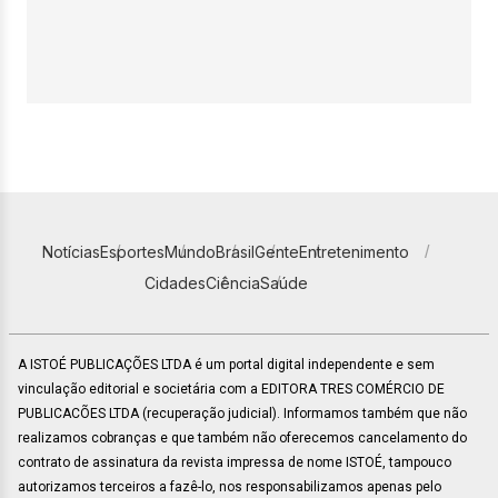
Notícias
Esportes
Mundo
Brasil
Gente
Entretenimento
Cidades
Ciência
Saúde
A ISTOÉ PUBLICAÇÕES LTDA é um portal digital independente e sem
vinculação editorial e societária com a EDITORA TRES COMÉRCIO DE
PUBLICACÕES LTDA (recuperação judicial). Informamos também que não
realizamos cobranças e que também não oferecemos cancelamento do
contrato de assinatura da revista impressa de nome ISTOÉ, tampouco
autorizamos terceiros a fazê-lo, nos responsabilizamos apenas pelo