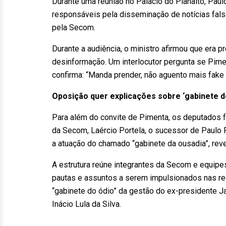
Durante uma reunião no Palácio do Planalto, Pau
responsáveis pela disseminação de notícias falsa
pela Secom.
Durante a audiência, o ministro afirmou que era 
desinformação. Um interlocutor pergunta se Pimen
confirma: “Manda prender, não aguento mais fake
Oposição quer explicações sobre ‘gabinete do
Para além do convite de Pimenta, os deputados fe
da Secom, Laércio Portela, o sucessor de Paulo
a atuação do chamado “gabinete da ousadia”, rev
A estrutura reúne integrantes da Secom e equipes
pautas e assuntos a serem impulsionados nas red
“gabinete do ódio” da gestão do ex-presidente J
Inácio Lula da Silva.