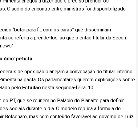
lo Pimenta chegou a dizer que é preciso prender os
s. O áudio do encontro entre ministros foi disponibilizado
preciso “botar para f… com os caras” que disseminam
ta se referia a prendê-los, ao que o então titular da Secom
 news”.
 ódio’ petista
derais de oposição planejam a convocação do titular interino
 Pimenta na pasta. Os parlamentares querem explicações sobre
elado pelo
Estadão
nesta segunda-feira, 10.
 do PT, que se reúnem no Palácio do Planalto para definir
es sociais durante o dia. O modelo replica a fórmula do
air Bolsonaro, mas com conteúdo favorável ao governo de Luiz