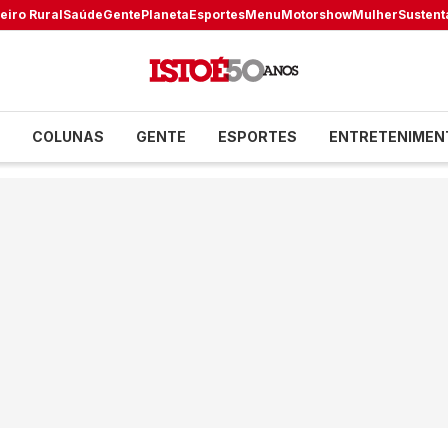
eiro Rural
Saúde
Gente
Planeta
Esportes
Menu
Motorshow
Mulher
Sustent
COLUNAS
GENTE
ESPORTES
ENTRETENIMEN