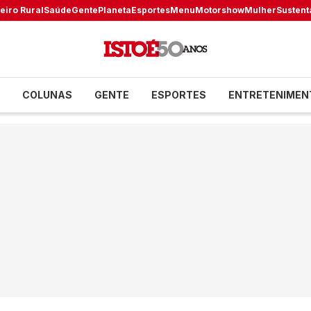
eiro Rural
Saúde
Gente
Planeta
Esportes
Menu
Motorshow
Mulher
Sustent
COLUNAS
GENTE
ESPORTES
ENTRETENIMEN