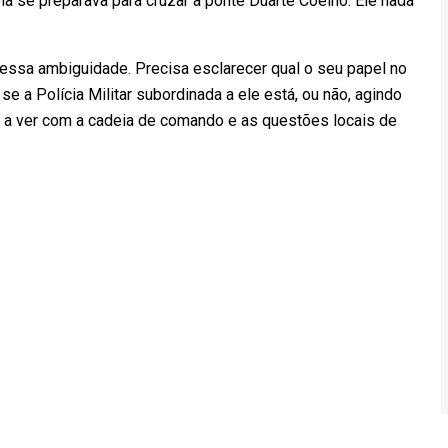
la se preparava para cruzar a ponte Duarte Coelho. Ele nada
essa ambiguidade. Precisa esclarecer qual o seu papel no
e a Polícia Militar subordinada a ele está, ou não, agindo
 a ver com a cadeia de comando e as questões locais de