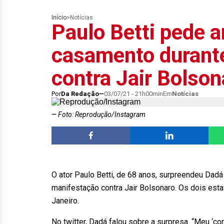
Início
>
Notícias
Paulo Betti pede
casamento durant
contra Jair Bolson
Por
Da Redação
03/07/21 - 21h00min
Em
Notícias
Foto: Reprodução/Instagram
O ator Paulo Betti, de 68 anos, surpreendeu Da
manifestação contra Jair Bolsonaro. Os dois est
Janeiro.
No twitter, Dadá falou sobre a surpresa. “Meu ‘c