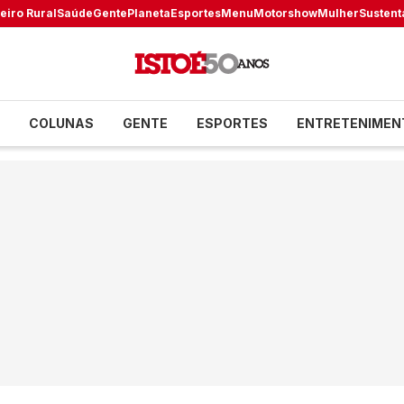
eiro Rural
Saúde
Gente
Planeta
Esportes
Menu
Motorshow
Mulher
Sustent
COLUNAS
GENTE
ESPORTES
ENTRETENIMEN