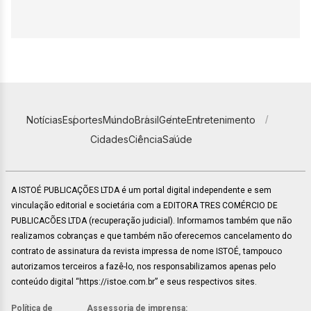
Notícias
Esportes
Mundo
Brasil
Gente
Entretenimento
Cidades
Ciência
Saúde
A ISTOÉ PUBLICAÇÕES LTDA é um portal digital independente e sem
vinculação editorial e societária com a EDITORA TRES COMÉRCIO DE
PUBLICACÕES LTDA (recuperação judicial). Informamos também que não
realizamos cobranças e que também não oferecemos cancelamento do
contrato de assinatura da revista impressa de nome ISTOÉ, tampouco
autorizamos terceiros a fazê-lo, nos responsabilizamos apenas pelo
conteúdo digital “https://istoe.com.br” e seus respectivos sites.
Política de
Assessoria de imprensa: