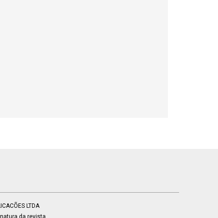
BLICACÕES LTDA
atura da revista