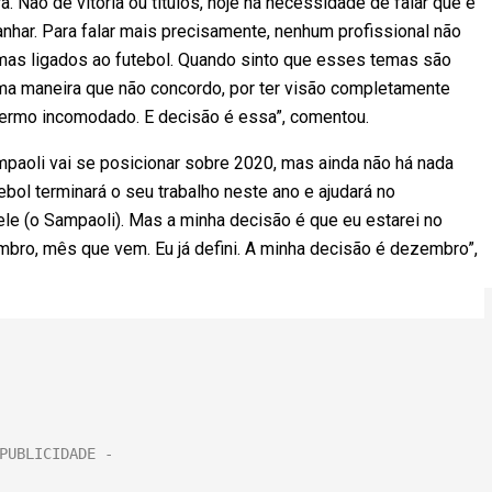
 Não de vitória ou títulos, hoje há necessidade de falar que é
nhar. Para falar mais precisamente, nenhum profissional não
mas ligados ao futebol. Quando sinto que esses temas são
uma maneira que não concordo, por ter visão completamente
 termo incomodado. E decisão é essa”, comentou.
mpaoli vai se posicionar sobre 2020, mas ainda não há nada
bol terminará o seu trabalho neste ano e ajudará no
ele (o Sampaoli). Mas a minha decisão é que eu estarei no
bro, mês que vem. Eu já defini. A minha decisão é dezembro”,