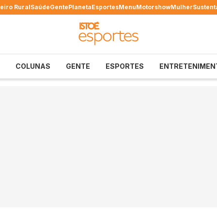
eiro Rural
Saúde
Gente
Planeta
Esportes
Menu
Motorshow
Mulher
Sustent
COLUNAS
GENTE
ESPORTES
ENTRETENIMEN