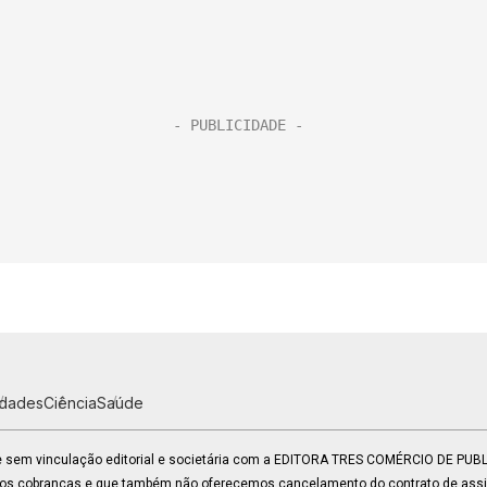
idades
Ciência
Saúde
 e sem vinculação editorial e societária com a EDITORA TRES COMÉRCIO DE PU
mos cobranças e que também não oferecemos cancelamento do contrato de assin