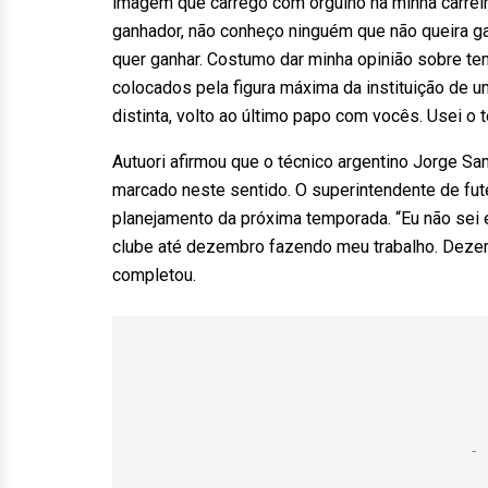
imagem que carrego com orgulho na minha carreira.
ganhador, não conheço ninguém que não queira ga
quer ganhar. Costumo dar minha opinião sobre te
colocados pela figura máxima da instituição de 
distinta, volto ao último papo com vocês. Usei o
Autuori afirmou que o técnico argentino Jorge Sa
marcado neste sentido. O superintendente de fute
planejamento da próxima temporada. “Eu não sei 
clube até dezembro fazendo meu trabalho. Dezem
completou.