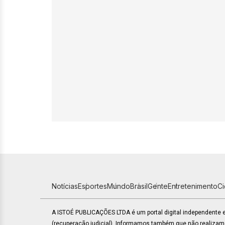
Notícias
Esportes
Mundo
Brasil
Gente
Entretenimento
C
A ISTOÉ PUBLICAÇÕES LTDA é um portal digital independente
(recuperação judicial). Informamos também que não realiza