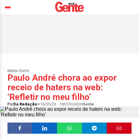
Início
>
Gente
Paulo André chora ao expor
receio de haters na web:
‘Refletir no meu filho’
Por
Da Redação
16/05/23 - 16h57min
Em
Gente