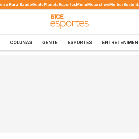
eiro Rural
Saúde
Gente
Planeta
Esportes
Menu
Motorshow
Mulher
Sustent
COLUNAS
GENTE
ESPORTES
ENTRETENIMEN