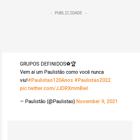
GRUPOS DEFINIDOS⚽️🏆
Vem aí um Paulistão como você nunca
viu!
#Paulistao120Anos
#Paulistao2022
pic.twitter.com/JJDRXmmBwI
— Paulistão (@Paulistao)
November 9, 2021