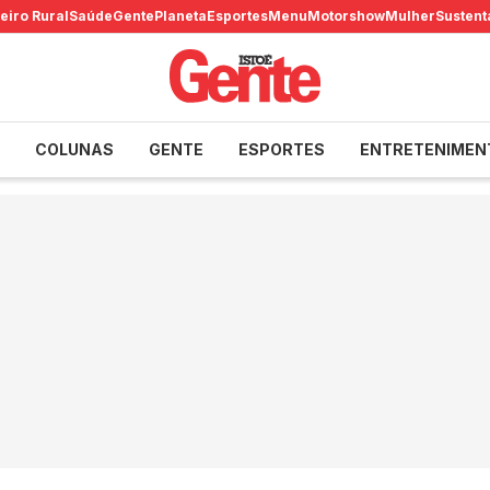
eiro Rural
Saúde
Gente
Planeta
Esportes
Menu
Motorshow
Mulher
Sustent
COLUNAS
GENTE
ESPORTES
ENTRETENIMEN