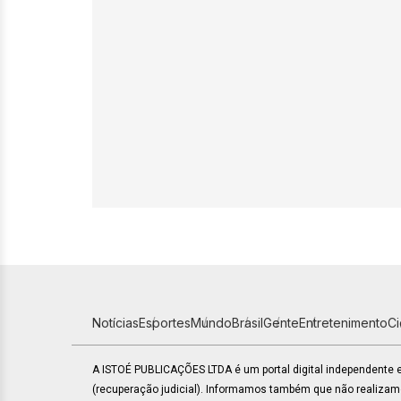
Notícias
Esportes
Mundo
Brasil
Gente
Entretenimento
C
A ISTOÉ PUBLICAÇÕES LTDA é um portal digital independente
(recuperação judicial). Informamos também que não realiza