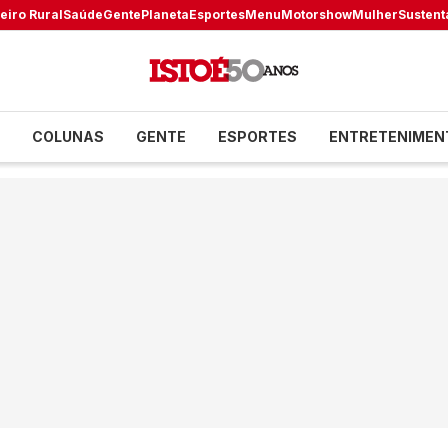
eiro Rural
Saúde
Gente
Planeta
Esportes
Menu
Motorshow
Mulher
Sustent
COLUNAS
GENTE
ESPORTES
ENTRETENIMEN