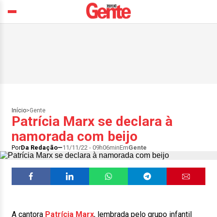
Início
>
Gente
Patrícia Marx se declara à
namorada com beijo
Por
Da Redação
11/11/22 - 09h06min
Em
Gente
A cantora
Patrícia Marx
, lembrada pelo grupo infantil