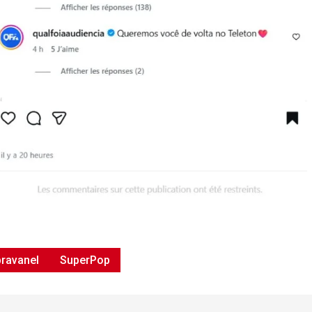
bravanel
SuperPop