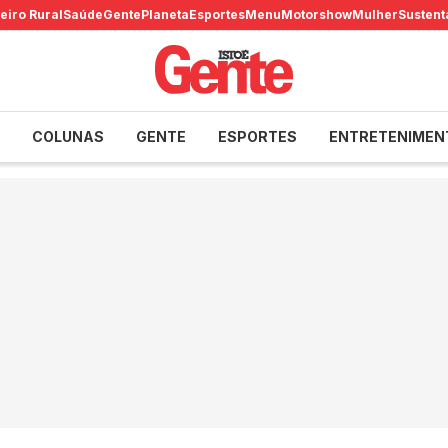
eiro Rural
Saúde
Gente
Planeta
Esportes
Menu
Motorshow
Mulher
Sustent
COLUNAS
GENTE
ESPORTES
ENTRETENIMEN