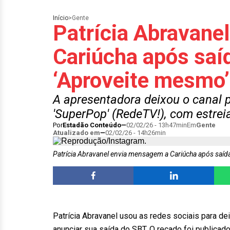
Início
>
Gente
Patrícia Abravane
Cariúcha após saí
‘Aproveite mesmo’
A apresentadora deixou o canal
'SuperPop' (RedeTV!), com estrei
Por
Estadão Conteúdo
02/02/26 - 13h47min
Em
Gente
Atualizado em
02/02/26 - 14h26min
Patrícia Abravanel envia mensagem a Cariúcha após saíd
Patrícia Abravanel usou as redes sociais para d
anunciar sua saída do SBT. O recado foi publica