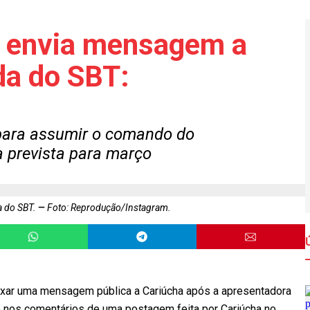
l envia mensagem a
da do SBT:
 para assumir o comando do
a prevista para março
a do SBT.
Foto: Reprodução/Instagram.
eixar uma mensagem pública a Cariúcha após a apresentadora
do nos comentários de uma postagem feita por Cariúcha no