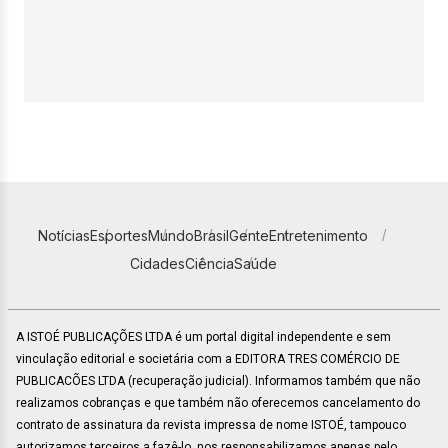
Notícias
Esportes
Mundo
Brasil
Gente
Entretenimento
Cidades
Ciência
Saúde
A ISTOÉ PUBLICAÇÕES LTDA é um portal digital independente e sem
vinculação editorial e societária com a EDITORA TRES COMÉRCIO DE
PUBLICACÕES LTDA (recuperação judicial). Informamos também que não
realizamos cobranças e que também não oferecemos cancelamento do
contrato de assinatura da revista impressa de nome ISTOÉ, tampouco
autorizamos terceiros a fazê-lo, nos responsabilizamos apenas pelo