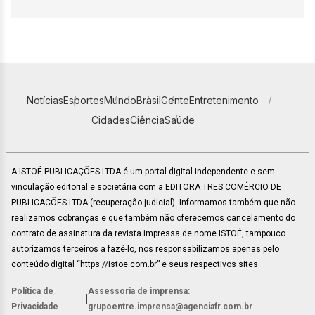
Notícias
Esportes
Mundo
Brasil
Gente
Entretenimento
Cidades
Ciência
Saúde
A ISTOÉ PUBLICAÇÕES LTDA é um portal digital independente e sem
vinculação editorial e societária com a EDITORA TRES COMÉRCIO DE
PUBLICACÕES LTDA (recuperação judicial). Informamos também que não
realizamos cobranças e que também não oferecemos cancelamento do
contrato de assinatura da revista impressa de nome ISTOÉ, tampouco
autorizamos terceiros a fazê-lo, nos responsabilizamos apenas pelo
conteúdo digital “https://istoe.com.br” e seus respectivos sites.
Política de
Assessoria de imprensa:
|
Privacidade
grupoentre.imprensa@agenciafr.com.br