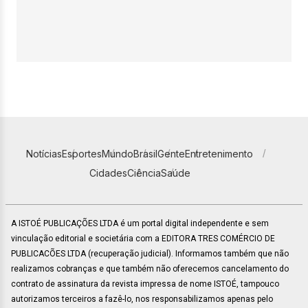
Notícias
Esportes
Mundo
Brasil
Gente
Entretenimento
Cidades
Ciência
Saúde
A ISTOÉ PUBLICAÇÕES LTDA é um portal digital independente e sem
vinculação editorial e societária com a EDITORA TRES COMÉRCIO DE
PUBLICACÕES LTDA (recuperação judicial). Informamos também que não
realizamos cobranças e que também não oferecemos cancelamento do
contrato de assinatura da revista impressa de nome ISTOÉ, tampouco
autorizamos terceiros a fazê-lo, nos responsabilizamos apenas pelo