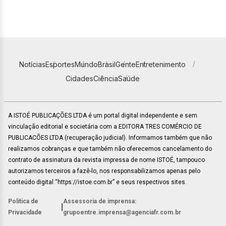
Notícias
Esportes
Mundo
Brasil
Gente
Entretenimento
Cidades
Ciência
Saúde
A ISTOÉ PUBLICAÇÕES LTDA é um portal digital independente e sem
vinculação editorial e societária com a EDITORA TRES COMÉRCIO DE
PUBLICACÕES LTDA (recuperação judicial). Informamos também que não
realizamos cobranças e que também não oferecemos cancelamento do
contrato de assinatura da revista impressa de nome ISTOÉ, tampouco
autorizamos terceiros a fazê-lo, nos responsabilizamos apenas pelo
conteúdo digital “https://istoe.com.br” e seus respectivos sites.
Política de
Assessoria de imprensa:
|
Privacidade
grupoentre.imprensa@agenciafr.com.br