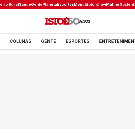
eiro Rural
Saúde
Gente
Planeta
Esportes
Menu
Motorshow
Mulher
Sustent
COLUNAS
GENTE
ESPORTES
ENTRETENIMEN