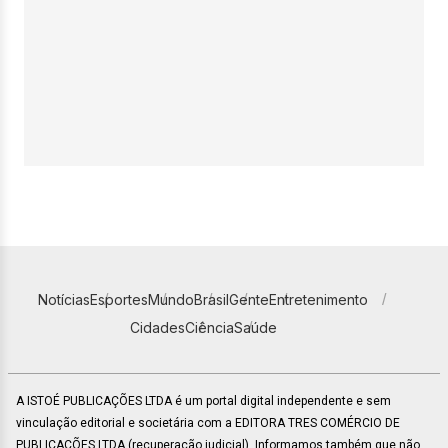
Notícias
Esportes
Mundo
Brasil
Gente
Entretenimento
Cidades
Ciência
Saúde
A ISTOÉ PUBLICAÇÕES LTDA é um portal digital independente e sem
vinculação editorial e societária com a EDITORA TRES COMÉRCIO DE
PUBLICACÕES LTDA (recuperação judicial). Informamos também que não