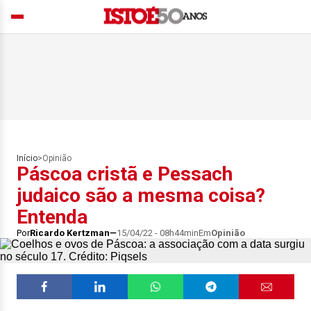
Início
>
Opinião
Páscoa cristã e Pessach
judaico são a mesma coisa?
Entenda
Por
Ricardo Kertzman
15/04/22 - 08h44min
Em
Opinião