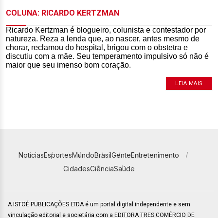
COLUNA: RICARDO KERTZMAN
Ricardo Kertzman é blogueiro, colunista e contestador por
natureza. Reza a lenda que, ao nascer, antes mesmo de
chorar, reclamou do hospital, brigou com o obstetra e
discutiu com a mãe. Seu temperamento impulsivo só não é
maior que seu imenso bom coração.
LEIA MAIS
Notícias
Esportes
Mundo
Brasil
Gente
Entretenimento
Cidades
Ciência
Saúde
A ISTOÉ PUBLICAÇÕES LTDA é um portal digital independente e sem
vinculação editorial e societária com a EDITORA TRES COMÉRCIO DE