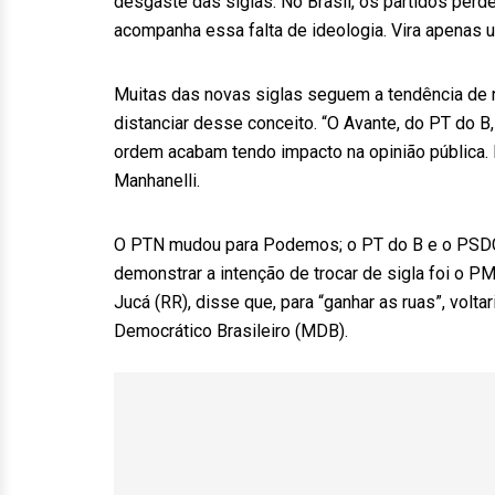
desgaste das siglas. No Brasil, os partidos per
acompanha essa falta de ideologia. Vira apenas u
Muitas das novas siglas seguem a tendência de nã
distanciar desse conceito. “O Avante, do PT do B,
ordem acabam tendo impacto na opinião pública.
Manhanelli.
O PTN mudou para Podemos; o PT do B e o PSDC q
demonstrar a intenção de trocar de sigla foi o 
Jucá (RR), disse que, para “ganhar as ruas”, volt
Democrático Brasileiro (MDB).