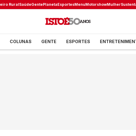
eiro Rural
Saúde
Gente
Planeta
Esportes
Menu
Motorshow
Mulher
Sustent
COLUNAS
GENTE
ESPORTES
ENTRETENIMEN