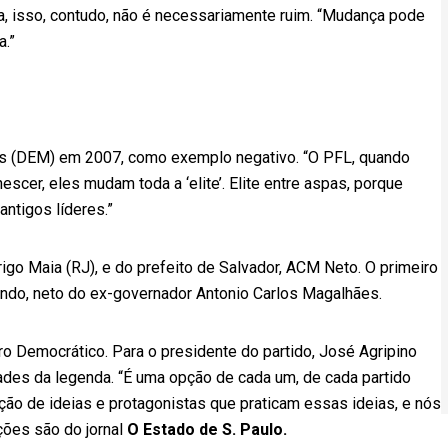
la, isso, contudo, não é necessariamente ruim. “Mudança pode
a.”
tas (DEM) em 2007, como exemplo negativo. “O PFL, quando
scer, eles mudam toda a ‘elite’. Elite entre aspas, porque
ntigos líderes.”
go Maia (RJ), e do prefeito de Salvador, ACM Neto. O primeiro
gundo, neto do ex-governador Antonio Carlos Magalhães.
ro Democrático. Para o presidente do partido, José Agripino
idades da legenda. “É uma opção de cada um, de cada partido
ão de ideias e protagonistas que praticam essas ideias, e nós
ções são do jornal
O Estado de S. Paulo.