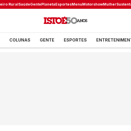
eiro Rural
Saúde
Gente
Planeta
Esportes
Menu
Motorshow
Mulher
Sustent
COLUNAS
GENTE
ESPORTES
ENTRETENIMEN