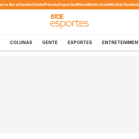
eiro Rural
Saúde
Gente
Planeta
Esportes
Menu
Motorshow
Mulher
Sustent
COLUNAS
GENTE
ESPORTES
ENTRETENIMEN