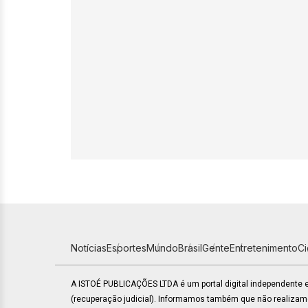
Notícias
Esportes
Mundo
Brasil
Gente
Entretenimento
C
A ISTOÉ PUBLICAÇÕES LTDA é um portal digital independente
(recuperação judicial). Informamos também que não realiza