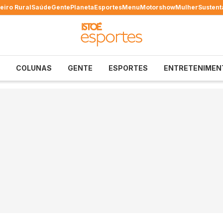
eiro Rural
Saúde
Gente
Planeta
Esportes
Menu
Motorshow
Mulher
Sustent
COLUNAS
GENTE
ESPORTES
ENTRETENIMEN