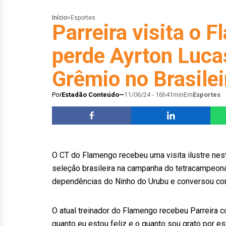
Início
>
Esportes
Parreira visita o 
perde Ayrton Luca
Grêmio no Brasilei
Por
Estadão Conteúdo
11/06/24 - 16h41min
Em
Esportes
O CT do Flamengo recebeu uma visita ilustre nest
seleção brasileira na campanha do tetracampeon
dependências do Ninho do Urubu e conversou com
O atual treinador do Flamengo recebeu Parreira 
quanto eu estou feliz e o quanto sou grato por es