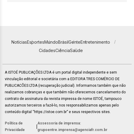
Notícias
Esportes
Mundo
Brasil
Gente
Entretenimento
Cidades
Ciência
Saúde
A ISTOÉ PUBLICAÇÕES LTDA é um portal digital independente e sem
vinculação editorial e societária com a EDITORA TRES COMÉRCIO DE
PUBLICACÕES LTDA (recuperação judicial). Informamos também que não
realizamos cobranças e que também não oferecemos cancelamento do
contrato de assinatura da revista impressa de nome ISTOÉ, tampouco
autorizamos terceiros a fazê-lo, nos responsabilizamos apenas pelo
conteúdo digital “https://istoe.com.br” e seus respectivos sites.
Política de
Assessoria de imprensa:
|
Privacidade
grupoentre.imprensa@agenciafr.com.br