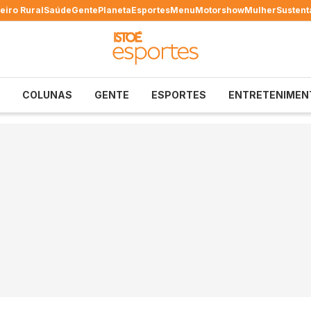
eiro Rural
Saúde
Gente
Planeta
Esportes
Menu
Motorshow
Mulher
Sustent
COLUNAS
GENTE
ESPORTES
ENTRETENIMEN