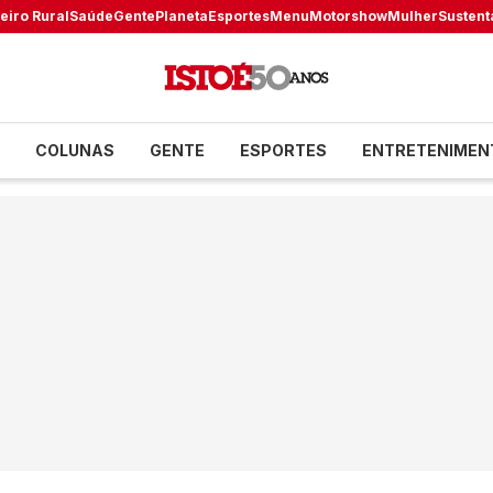
eiro Rural
Saúde
Gente
Planeta
Esportes
Menu
Motorshow
Mulher
Sustent
COLUNAS
GENTE
ESPORTES
ENTRETENIMEN