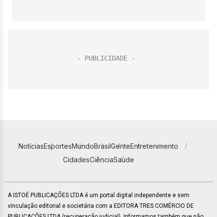
Notícias
Esportes
Mundo
Brasil
Gente
Entretenimento
Cidades
Ciência
Saúde
A ISTOÉ PUBLICAÇÕES LTDA é um portal digital independente e sem
vinculação editorial e societária com a EDITORA TRES COMÉRCIO DE
PUBLICACÕES LTDA (recuperação judicial). Informamos também que não