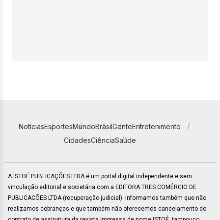
Notícias
Esportes
Mundo
Brasil
Gente
Entretenimento
Cidades
Ciência
Saúde
A ISTOÉ PUBLICAÇÕES LTDA é um portal digital independente e sem
vinculação editorial e societária com a EDITORA TRES COMÉRCIO DE
PUBLICACÕES LTDA (recuperação judicial). Informamos também que não
realizamos cobranças e que também não oferecemos cancelamento do
contrato de assinatura da revista impressa de nome ISTOÉ, tampouco