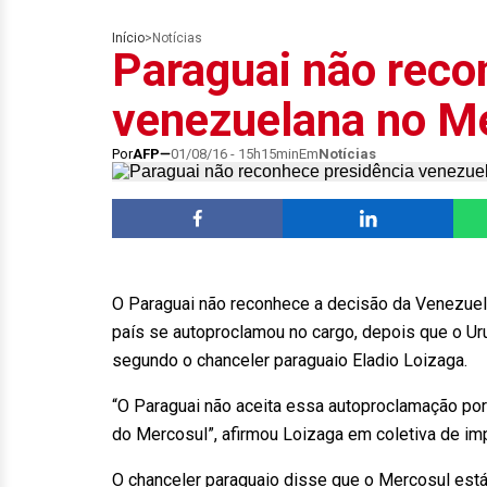
Início
>
Notícias
Paraguai não reco
venezuelana no M
Por
AFP
01/08/16 - 15h15min
Em
Notícias
O Paraguai não reconhece a decisão da Venezuela
país se autoproclamou no cargo, depois que o Urug
segundo o chanceler paraguaio Eladio Loizaga.
“O Paraguai não aceita essa autoproclamação por
do Mercosul”, afirmou Loizaga em coletiva de i
O chanceler paraguaio disse que o Mercosul está