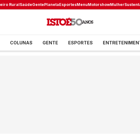
eiro Rural
Saúde
Gente
Planeta
Esportes
Menu
Motorshow
Mulher
Sustent
COLUNAS
GENTE
ESPORTES
ENTRETENIMEN