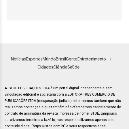
Notícias
Esportes
Mundo
Brasil
Gente
Entretenimento
Cidades
Ciência
Saúde
A ISTOÉ PUBLICAÇÕES LTDA é um portal digital independente e sem
vinculação editorial e societária com a EDITORA TRES COMÉRCIO DE
PUBLICACÕES LTDA (recuperação judicial). Informamos também que não
realizamos cobranças e que também não oferecemos cancelamento do
contrato de assinatura da revista impressa de nome ISTOÉ, tampouco
autorizamos terceiros a fazê-lo, nos responsabilizamos apenas pelo
conteúdo digital “https://istoe.com.br” e seus respectivos sites.