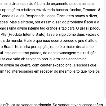
am numa área que não é bem do orçamento ou dos bancos
as operações criativas envolvendo bancos, fundos, Tesouro. A
É onde a Lei de Responsabilidade Fiscal tem pouco a dizer,
ades. Mas a síntese, por assim dizer, do problema fiscal é o
emos uma dívida interna tão grande e tão cara. O Brasil pagou
 PIB (Produto Interno Bruto). Isso é algo como duas vezes o
os do mundo. É claro que isso ocorre porque o juro é alto e
ra o Brasil. Na minha percepção, esse é o maior desafio de
qui, seja em outros países, de desalavancagem – a redução
oisa que vale observar no pós-guerra, nas economias
 dívida de guerra, com caráter excepcional. Pessoas que
am tão interessadas em receber do mesmo jeito que hoje os
a pública se vender patrimônio. Se vender ativos: concessões,