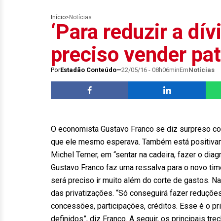
Início
>
Notícias
‘Para reduzir a dív
preciso vender pat
Por
Estadão Conteúdo
22/05/16 - 08h06min
Em
Notícias
O economista Gustavo Franco se diz surpreso co
que ele mesmo esperava. Também está positivam
Michel Temer, em “sentar na cadeira, fazer o dia
Gustavo Franco faz uma ressalva para o novo time
será preciso ir muito além do corte de gastos. Na
das privatizações. “Só conseguirá fazer reduções
concessões, participações, créditos. Esse é o pr
definidos”, diz Franco. A seguir, os principais tr