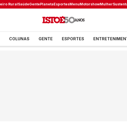
eiro Rural
Saúde
Gente
Planeta
Esportes
Menu
Motorshow
Mulher
Sustent
COLUNAS
GENTE
ESPORTES
ENTRETENIMEN