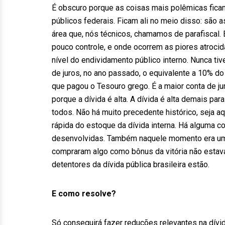
É obscuro porque as coisas mais polêmicas fic
públicos federais. Ficam ali no meio disso: são 
área que, nós técnicos, chamamos de parafiscal. 
pouco controle, e onde ocorrem as piores atrocid
nível do endividamento público interno. Nunca tiv
de juros, no ano passado, o equivalente a 10% do
que pagou o Tesouro grego. É a maior conta de jur
porque a dívida é alta. A dívida é alta demais pa
todos. Não há muito precedente histórico, seja a
rápida do estoque da dívida interna. Há alguma c
desenvolvidas. Também naquele momento era uma
compraram algo como bônus da vitória não estav
detentores da dívida pública brasileira estão.
E como resolve?
Só conseguirá fazer reduções relevantes na dívid