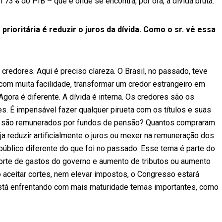
 73% do PIB – que é onde se encontra, por ora, a dívida bruta.
oritária é reduzir o juros da dívida. Como o sr. vê essa
credores. Aqui é preciso clareza. O Brasil, no passado, teve
 com muita facilidade, transformar um credor estrangeiro em
 Agora é diferente. A dívida é interna. Os credores são os
. É impensável fazer qualquer pirueta com os títulos e suas
 são remunerados por fundos de pensão? Quantos compraram
ja reduzir artificialmente o juros ou mexer na remuneração dos
público diferente do que foi no passado. Esse tema é parte do
orte de gastos do governo e aumento de tributos ou aumento
 aceitar cortes, nem elevar impostos, o Congresso estará
 está enfrentando com mais maturidade temas importantes, como