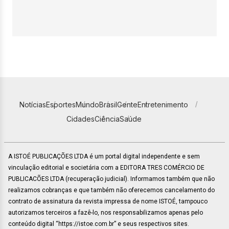
Notícias
Esportes
Mundo
Brasil
Gente
Entretenimento
Cidades
Ciência
Saúde
A ISTOÉ PUBLICAÇÕES LTDA é um portal digital independente e sem
vinculação editorial e societária com a EDITORA TRES COMÉRCIO DE
PUBLICACÕES LTDA (recuperação judicial). Informamos também que não
realizamos cobranças e que também não oferecemos cancelamento do
contrato de assinatura da revista impressa de nome ISTOÉ, tampouco
autorizamos terceiros a fazê-lo, nos responsabilizamos apenas pelo
conteúdo digital “https://istoe.com.br” e seus respectivos sites.